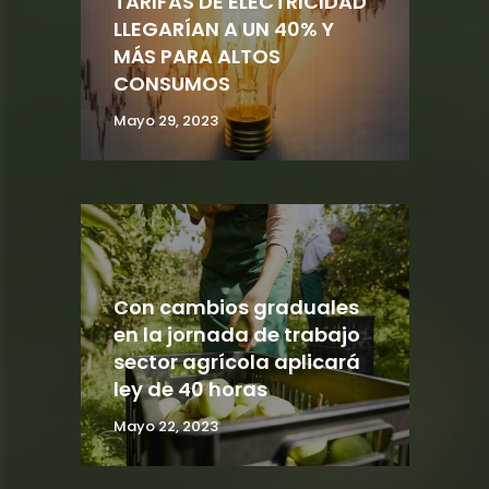
TARIFAS DE ELECTRICIDAD
LLEGARÍAN A UN 40% Y
MÁS PARA ALTOS
CONSUMOS
Mayo 29, 2023
Con cambios graduales
en la jornada de trabajo
sector agrícola aplicará
ley de 40 horas
Mayo 22, 2023