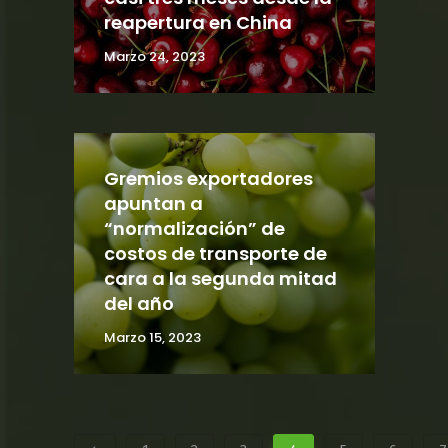
reapertura en China
Marzo 24, 2023
Gremios exportadores
apuntan a
“normalización” de
costos de transporte de
cara a la segunda mitad
del año
Marzo 15, 2023