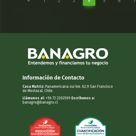
1
2
3
4
5
6
7
Información de Contacto
Casa Matriz:
Panamericana sur km. 62,9 San Francisco
de Mostazal, Chile.
Llámanos al:
+56 72 2202509
Escríbenos a:
banagro@banagro.cl