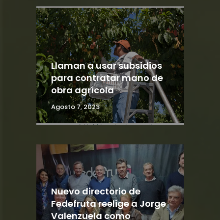
Llaman a usar subsidios
para contratar mano de
obra agrícola
Agosto 7, 2023
Nuevo directorio de
Fedefruta reelige a Jorge
Valenzuela como