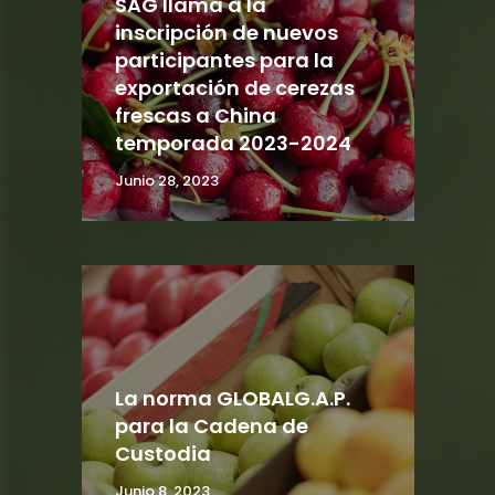
SAG llama a la
inscripción de nuevos
participantes para la
exportación de cerezas
frescas a China
temporada 2023-2024
Junio 28, 2023
La norma GLOBALG.A.P.
para la Cadena de
Custodia
Junio 8, 2023