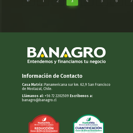
1
2
3
4
5
6
7
Información de Contacto
Casa Matriz:
Panamericana sur km. 62,9 San Francisco
de Mostazal, Chile.
Llámanos al:
+56 72 2202509
Escríbenos a:
banagro@banagro.cl