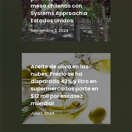
mesa chilenas con
Systems Approach a
Estados Unidos
Septiembre 3, 2024
Aceite de oliva en las
nubes: Precio se ha
disparado 43% y litro en
supermercados parte en
$12 mil por escasez
mundial
Julio 1, 2024