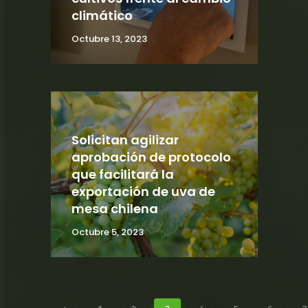
climático
Octubre 13, 2023
Solicitan agilizar
aprobación de protocolo
que facilitará la
exportación de uva de
mesa chilena
Octubre 5, 2023