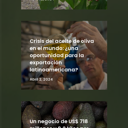
Crisis del aceite de oliva
en el mundo: ¿una
oportunidad para la
exportación
latinoamericana?
Abril 2, 2024
Un negocio de US$ 718