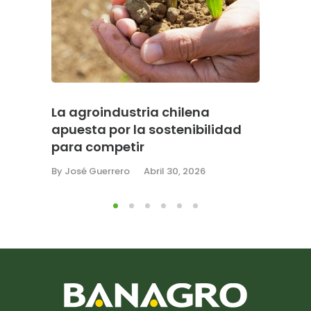
La agroindustria chilena
DGA, e
apuesta por la sostenibilidad
de bot
para competir
suma 2
retras
By
José Guerrero
Abril 30, 2026
By
José G