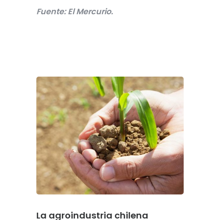
Fuente: El Mercurio.
La agroindustria chilena
DGA, e