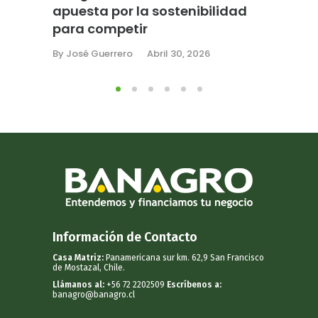
apuesta por la sostenibilidad
de bot
para competir
suma 2
retras
By
José Guerrero
Abril 30, 2026
By
José G
Información de Contacto
Casa Matriz:
Panamericana sur km. 62,9 San Francisco
de Mostazal, Chile.
Llámanos al:
+56 72 2202509
Escríbenos a:
banagro@banagro.cl