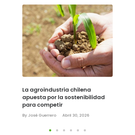
La agroindustria chilena
DGA, e
apuesta por la sostenibilidad
de bot
para competir
suma 2
retras
By
José Guerrero
Abril 30, 2026
By
José G