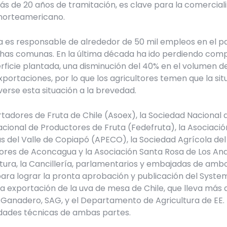
ás de 20 años de tramitación, es clave para la comerciali
 norteamericano.
 es responsable de alrededor de 50 mil empleos en el paí
has comunas. En la última década ha ido perdiendo comp
erficie plantada, una disminución del 40% en el volumen d
xportaciones, por lo que los agricultores temen que la si
erse esta situación a la brevedad.
tadores de Fruta de Chile (Asoex), la Sociedad Nacional d
cional de Productores de Fruta (Fedefruta), la Asociaci
 del Valle de Copiapó (APECO), la Sociedad Agrícola del 
tores de Aconcagua y la Asociación Santa Rosa de Los A
ultura, la Cancillería, parlamentarios y embajadas de amb
para lograr la pronta aprobación y publicación del Syst
a exportación de la uva de mesa de Chile, que lleva más 
y Ganadero, SAG, y el Departamento de Agricultura de EE. 
dades técnicas de ambas partes.