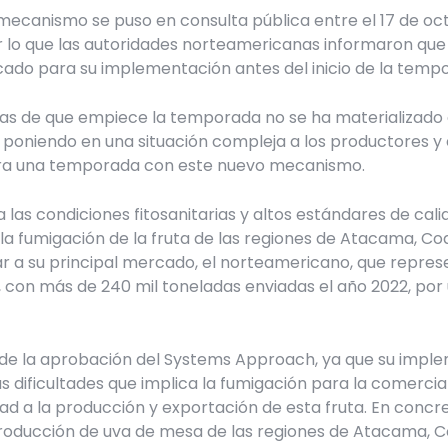
mecanismo se puso en consulta pública entre el 17 de oct
r lo que las autoridades norteamericanas informaron que
cado para su implementación antes del inicio de la tem
as de que empiece la temporada no se ha materializado 
, poniendo en una situación compleja a los productores y
ra una temporada con este nuevo mecanismo.
las condiciones fitosanitarias y altos estándares de cali
 la fumigación de la fruta de las regiones de Atacama, C
ar a su principal mercado, el norteamericano, que repres
, con más de 240 mil toneladas enviadas el año 2022, por
 de la aprobación del Systems Approach, ya que su imple
s dificultades que implica la fumigación para la comercial
ad a la producción y exportación de esta fruta. En concr
roducción de uva de mesa de las regiones de Atacama, 