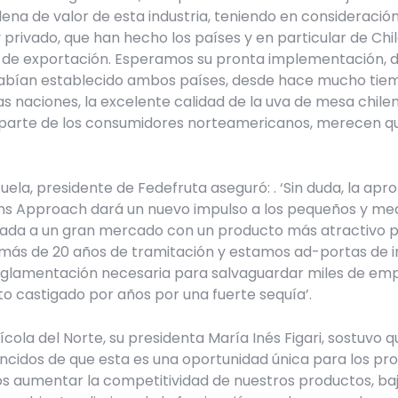
na de valor de esta industria, teniendo en consideración 
 privado, que han hecho los países y en particular de Chil
de exportación. Esperamos su pronta implementación, d
bían establecido ambos países, desde hace mucho tiemp
s naciones, la excelente calidad de la uva de mesa chile
 parte de los consumidores norteamericanos, merecen qu
uela, presidente de Fedefruta aseguró: . ‘Sin duda, la ap
ms Approach dará un nuevo impulso a los pequeños y med
rada a un gran mercado con un producto más atractivo 
más de 20 años de tramitación y estamos ad-portas de i
glamentación necesaria para salvaguardar miles de emp
to castigado por años por una fuerte sequía’.
cola del Norte, su presidenta María Inés Figari, sostuvo 
idos de que esta es una oportunidad única para los pr
aumentar la competitividad de nuestros productos, baj