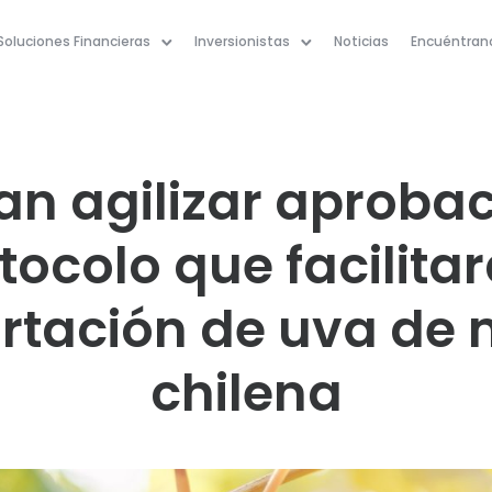
Soluciones Financieras
Inversionistas
Noticias
Encuéntran
tan agilizar aproba
tocolo que facilitar
rtación de uva de
chilena