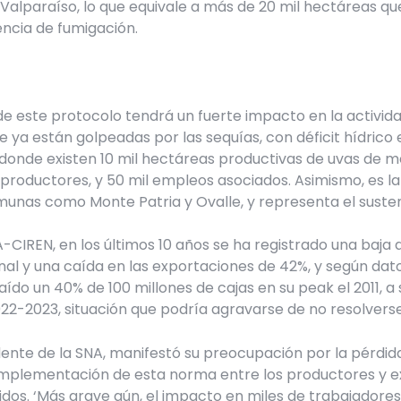
lparaíso, lo que equivale a más de 20 mil hectáreas qu
encia de fumigación.
 de este protocolo tendrá un fuerte impacto en la activi
, que ya están golpeadas por las sequías, con déficit hídri
 donde existen 10 mil hectáreas productivas de uvas de m
roductores, y 50 mil empleos asociados. Asimismo, es la 
munas como Monte Patria y Ovalle, y representa el susten
IREN, en los últimos 10 años se ha registrado una baja de
nal y una caída en las exportaciones de 42%, y según dato
aído un 40% de 100 millones de cajas en su peak el 2011, a 
22-2023, situación que podría agravarse de no resolvers
dente de la SNA, manifestó su preocupación por la pérdid
implementación de esta norma entre los productores y 
idos. ‘Más grave aún, el impacto en miles de trabajadore