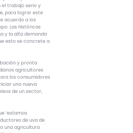
el trabajo serio y
e, para lograr este
e acuerdo a los
o. Las históricas
na y la alta demanda
e esto se concrete a
robación y pronta
ianos agricultores
para los consumidores
niciar una nueva
leos de un sector,
que ‘estamos
oductores de uva de
o una agricultura